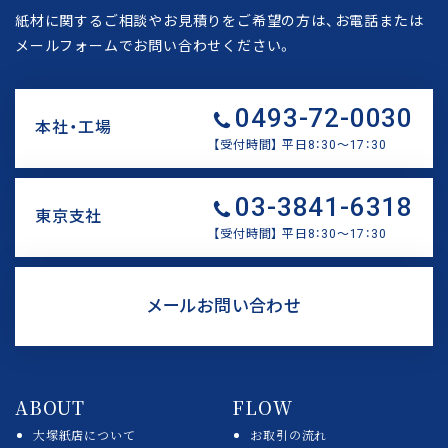
紙材に関するご相談やお見積りをご希望の方は、
お電話または
メールフォームでお問い合わせください。
0493-72-0030
本社・工場
【受付時間】 平日8：30〜17：30
リ
03-3841-6318
ン
東京支社
ク
【受付時間】 平日8：30〜17：30
リ
ン
メールお問い合わせ
ク
リ
ン
ABOUT
FLOW
ク
大塚紙店について
お取引の流れ