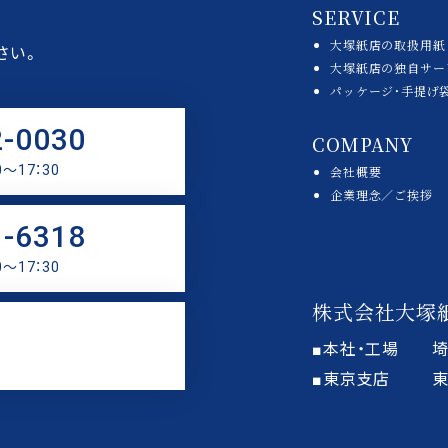
SERVICE
大塚紙店の取扱用紙
さい。
大塚紙店の独自サー
パッケージ・手提げ
2-0030
COMPANY
〜17：30
会社概要
企業理念／ご挨拶
1-6318
〜17：30
株式会社大塚
■本社・工場
埼
■東京支店
東