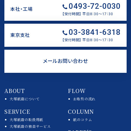
0493-72-0030
本社・工場
【受付時間】 平日8：30〜17：30
リ
03-3841-6318
ン
東京支社
ク
【受付時間】 平日8：30〜17：30
リ
ン
メールお問い合わせ
ク
リ
ン
ABOUT
FLOW
ク
大塚紙店について
お取引の流れ
SERVICE
COLUMN
大塚紙店の取扱用紙
紙のコラム
大塚紙店の独自サービス