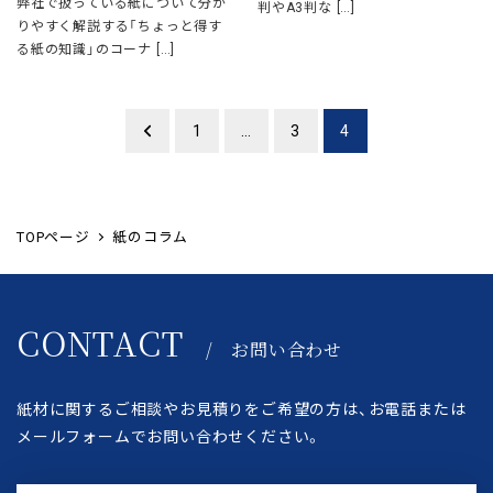
弊社で扱っている紙について分か
判やA3判な […]
りやすく解説する「ちょっと得す
る紙の知識」のコーナ […]
投
1
…
3
4
稿
ナ
TOPページ
紙のコラム
ビ
ゲ
CONTACT
/ お問い合わせ
ー
シ
紙材に関するご相談やお見積りをご希望の方は、
お電話または
メールフォームでお問い合わせください。
ョ
ン