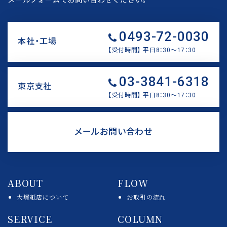
0493-72-0030
本社・工場
【受付時間】 平日8：30〜17：30
リ
03-3841-6318
ン
東京支社
ク
【受付時間】 平日8：30〜17：30
リ
ン
メールお問い合わせ
ク
リ
ン
ABOUT
FLOW
ク
大塚紙店について
お取引の流れ
SERVICE
COLUMN