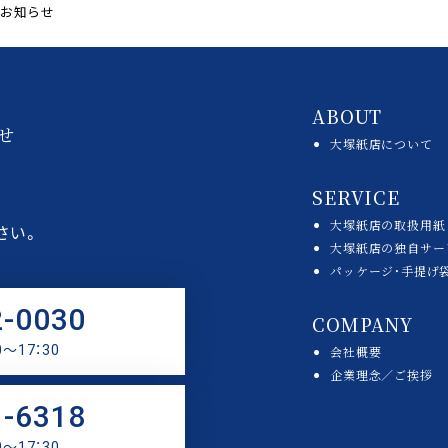
のお知らせ
ABOUT
せ
大塚紙店について
SERVICE
大塚紙店の取扱用紙
さい。
大塚紙店の独自サー
パッケージ・手提げ
2-0030
COMPANY
〜17：30
会社概要
企業理念／ご挨拶
1-6318
〜17：30