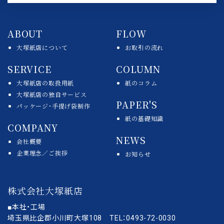
リ
ン
ABOUT
FLOW
ク
大塚紙店について
お取引の流れ
SERVICE
COLUMN
大塚紙店の取扱用紙
紙のコラム
大塚紙店の独自サービス
PAPER'S
パッケージ・手提げ袋制作
紙の基礎知識
COMPANY
NEWS
会社概要
企業理念／ご挨拶
お知らせ
株式会社大塚紙店
■本社・工場
埼玉県比企郡小川町大塚108 TEL：0493-72-0030